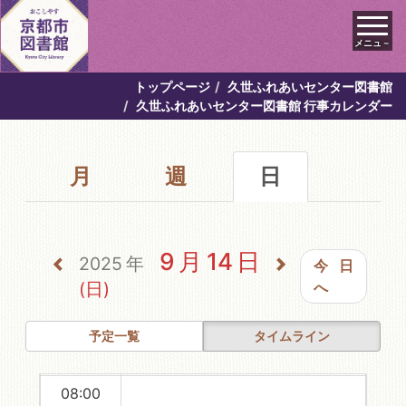
メニュ－
トップページ
久世ふれあいセンター図書館
00:00
久世ふれあいセンター図書館 行事カレンダー
01:00
月
週
日
02:00
03:00
04:00
9月14日
2025年
今日
05:00
(日)
へ
06:00
予定一覧
タイムライン
07:00
08:00