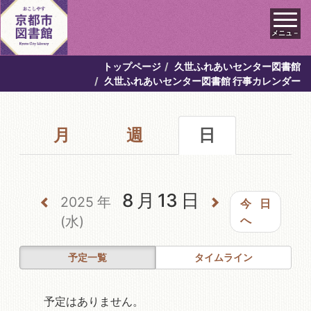
メニュ－
トップページ
久世ふれあいセンター図書館
久世ふれあいセンター図書館 行事カレンダー
月
週
日
8月13日
2025年
今日
(水)
へ
予定一覧
タイムライン
予定はありません。