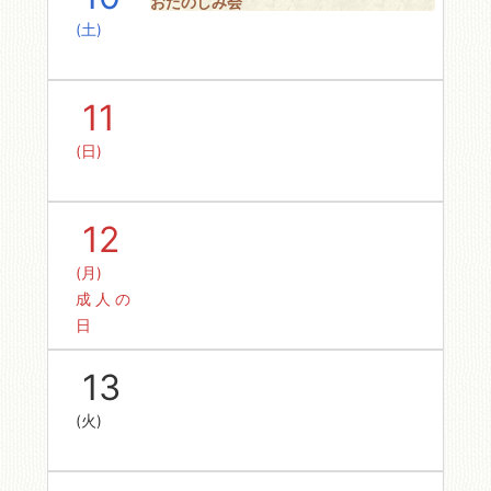
おたのしみ会
(土)
11
(日)
12
(月)
成人の
日
13
(火)