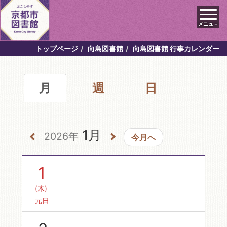
メニュ－
トップページ
向島図書館
向島図書館 行事カレンダー
月
週
日
1月
2026年
今月へ
1
(木)
元日