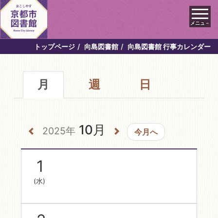
メニュ－
トップページ
向島図書館
向島図書館 行事カレンダー
月
週
日
10月
2025年
今月へ
1
(水)