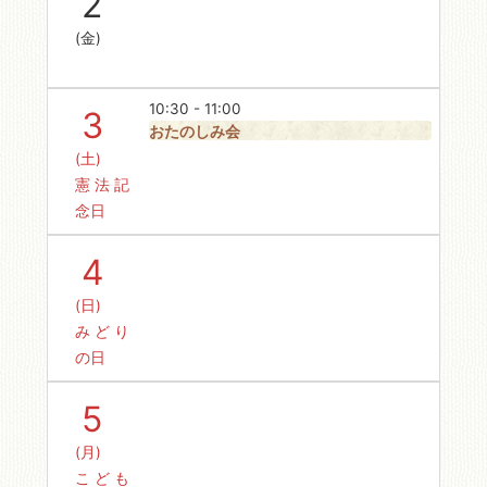
2
(金)
10:30 - 11:00
3
おたのしみ会
(土)
憲法記
念日
4
(日)
みどり
の日
5
(月)
こども