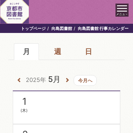
メニュ－
トップページ
向島図書館
向島図書館 行事カレンダー
月
週
日
5月
2025年
今月へ
1
(木)