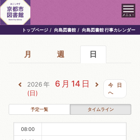
メニュ－
00:00
トップページ
向島図書館
向島図書館 行事カレンダー
01:00
月
週
日
02:00
03:00
04:00
6月14日
2026年
今日
05:00
(日)
へ
06:00
予定一覧
タイムライン
07:00
08:00