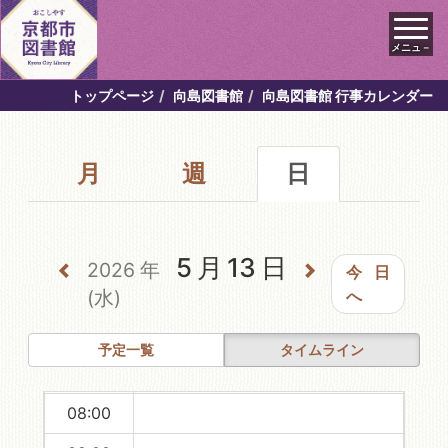
メニュ－
00:00
トップページ
向島図書館
向島図書館 行事カレンダー
01:00
月
週
日
02:00
03:00
04:00
5月13日
2026年
今日
05:00
(水)
へ
06:00
予定一覧
タイムライン
07:00
08:00