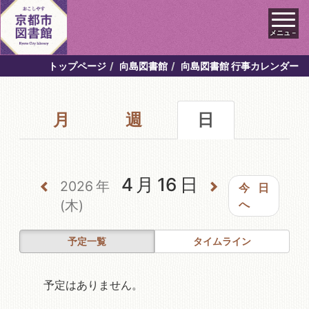
メニュ－
トップページ
向島図書館
向島図書館 行事カレンダー
月
週
日
4月16日
2026年
今日
(木)
へ
予定一覧
タイムライン
予定はありません。