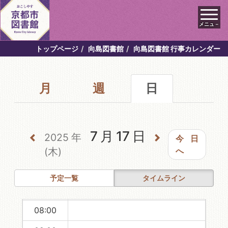
メニュ－
00:00
トップページ
向島図書館
向島図書館 行事カレンダー
01:00
月
週
日
02:00
03:00
04:00
7月17日
2025年
今日
05:00
(木)
へ
06:00
予定一覧
タイムライン
07:00
08:00