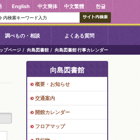
語
English
中文簡体
中文繁體
한글
調べもの・相談
よくある質問
ップページ
向島図書館
向島図書館 行事カレンダー
書館
醍醐中央図書館
向島図書館
東山図書館
概要・お知らせ
吉祥院図書館
交通案内
向島図書館
開館カレンダー
フロアマップ
い館子育て図
コミュニティプラザ深草
図書館