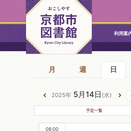
00:00
利用案
01:00
中央図書館
02:00
月
週
北図書館
日
03:00
04:00
山科図書館
5月14日
05:00
2025年
(水)
久世ふれあ
06:00
書館
予定一覧
07:00
醍醐図書館
08:00