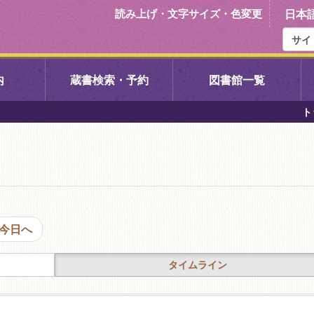
読み上げ・文字サイズ・色変更
日本
内
蔵書検索・予約
図書館一覧
ト
右京中央図書館
伏見中央図
左京図書館
岩倉図書館
下京図書館
南図書館
今日へ
いセンター図
西京図書館
洛西図書館
タイムライン
久我のもり図書館
こどもみら
書館