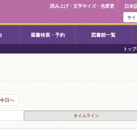
読み上げ・文字サイズ・色変更
日本
内
蔵書検索・予約
図書館一覧
トップ
右京中央図書館
伏見中央図
左京図書館
岩倉図書館
下京図書館
南図書館
今日へ
いセンター図
西京図書館
洛西図書館
タイムライン
久我のもり図書館
こどもみら
書館