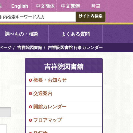
語
English
中文簡体
中文繁體
한글
調べもの・相談
よくある質問
ページ
吉祥院図書館
吉祥院図書館 行事カレンダー
書館
醍醐中央図書館
吉祥院図書館
東山図書館
概要・お知らせ
吉祥院図書館
交通案内
向島図書館
開館カレンダー
フロアマップ
い館子育て図
コミュニティプラザ深草
図書館