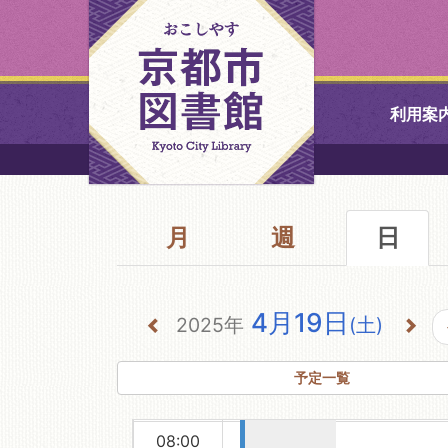
00:00
00:00-
利用案
00:00
※終了しまし
01:00
中央図書館
た 子ども
02:00
読書の日記
念事業「回
月
週
北図書館
日
03:00
して読書
ガチャガチ
04:00
山科図書館
ャ大作
4月19日
05:00
戦！」
2025年
(土)
久世ふれあ
06:00
書館
予定一覧
07:00
醍醐図書館
08:00