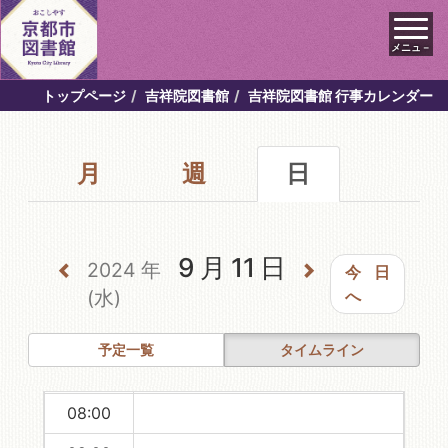
メニュ－
00:00
トップページ
吉祥院図書館
吉祥院図書館 行事カレンダー
01:00
月
週
日
02:00
03:00
04:00
9月11日
2024年
今日
05:00
(水)
へ
06:00
予定一覧
タイムライン
07:00
08:00