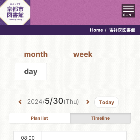
メニュ－
Home
吉祥院図書館
00:00
01:00
month
week
02:00
day
03:00
04:00
5/30
05:00
2024/
(Thu)
Today
06:00
Plan list
Timeline
07:00
08:00