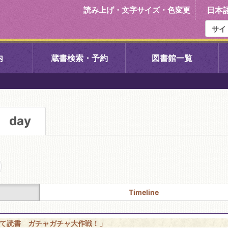
読み上げ・文字サイズ・色変更
日本
内
蔵書検索・予約
図書館一覧
右京中央図書館
伏見中央図
day
左京図書館
岩倉図書館
下京図書館
南図書館
いセンター図
西京図書館
洛西図書館
Timeline
久我のもり図書館
こどもみら
て読書 ガチャガチャ大作戦！」
書館