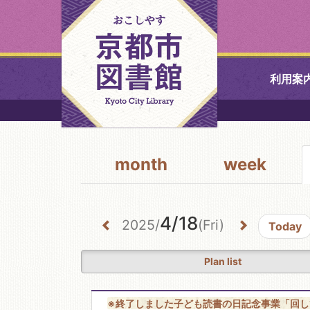
利用案
中央図書館
month
week
北図書館
山科図書館
4/18
2025/
(Fri)
Today
久世ふれあ
書館
Plan list
醍醐図書館
※終了しました子ども読書の日記念事業「回し