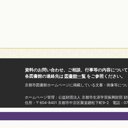
資料のお問い合わせ、ご相談、行事等の内容について
各図書館の連絡先は
図書館一覧
をご参照ください。
京都市図書館ホームページに掲載している文書・画像等につ
ホームページ管理：公益財団法人 京都市生涯学習振興財団 
住所：〒604-8401 京都市中京区聚楽廻松下町9-2 電話：075-