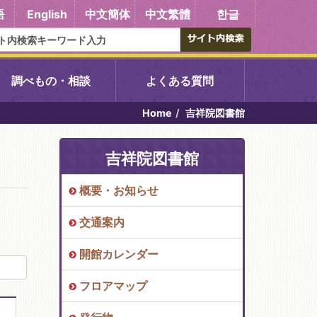
語
English
中文簡体
中文繁體
한글
調べもの・相談
よくある質問
Home
吉祥院図書館
書館
醍醐中央図書館
吉祥院図書館
東山図書館
概要・お知らせ
吉祥院図書館
交通案内
向島図書館
開館カレンダー
フロアマップ
い館子育て図
コミュニティプラザ深草
図書館