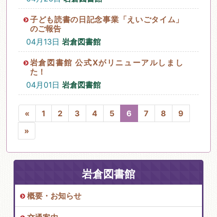
子ども読書の日記念事業「えいごタイム」
のご報告
04月13日
岩倉図書館
岩倉図書館 公式Xがリニューアルしまし
た！
04月01日
岩倉図書館
«
1
2
3
4
5
6
7
8
9
»
岩倉図書館
概要・お知らせ