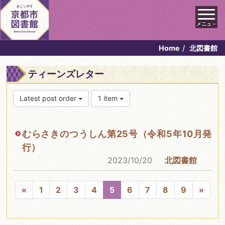
メニュ－
Home
北図書館
ティーンズレター
Latest post order
1 item
むらさきのつうしん第25号（令和5年10月発
行）
2023/10/20
北図書館
«
1
2
3
4
5
6
7
8
9
»