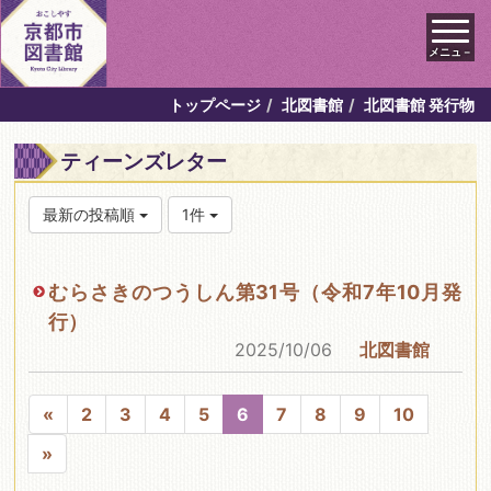
メニュ－
トップページ
北図書館
北図書館 発行物
ティーンズレター
最新の投稿順
1件
むらさきのつうしん第31号（令和7年10月発
行）
2025/10/06
北図書館
«
2
3
4
5
6
7
8
9
10
»