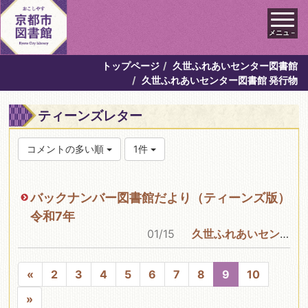
メニュ－
トップページ
久世ふれあいセンター図書館
久世ふれあいセンター図書館 発行物
ティーンズレター
コメントの多い順
1件
バックナンバー図書館だより（ティーンズ版）
令和7年
01/15
久世ふれあいセンター図書館
«
2
3
4
5
6
7
8
9
10
»