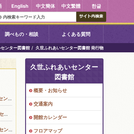
語
English
中文簡体
中文繁體
한글
調べもの・相談
よくある質問
いセンター図書館
久世ふれあいセンター図書館 発行物
書館
醍醐中央図書館
久世ふれあいセンター
東山図書館
図書館
吉祥院図書館
概要・お知らせ
図書館
交通案内
向島図書館
書館
開館カレンダー
い館子育て図
コミュニティプラザ深草
図書館
フロアマップ
図書館