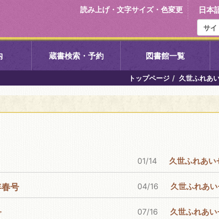
読み上げ・文字サイズ・色変更
日本
内
蔵書検索・予約
図書館一覧
トップページ
久世ふれあ
右京中央図書館
伏見中央図
左京図書館
岩倉図書館
下京図書館
南図書館
01/14
久世ふれあいセンター
いセンター図
西京図書館
洛西図書館
04/16
久世ふれあいセンター図
年春号
久我のもり図書館
こどもみら
07/16
久世ふれあいセンター
号
書館