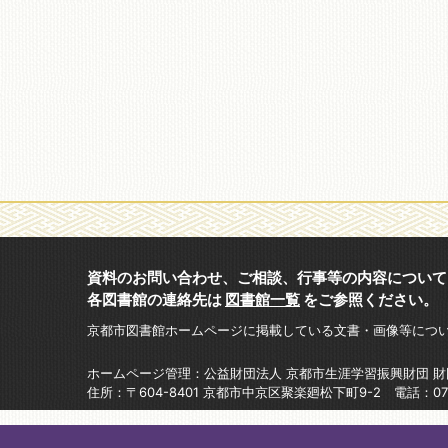
資料のお問い合わせ、ご相談、行事等の内容について
各図書館の連絡先は
図書館一覧
をご参照ください。
京都市図書館ホームページに掲載している文書・画像等につ
ホームページ管理：公益財団法人 京都市生涯学習振興財団 
住所：〒604-8401 京都市中京区聚楽廻松下町9-2 電話：075-