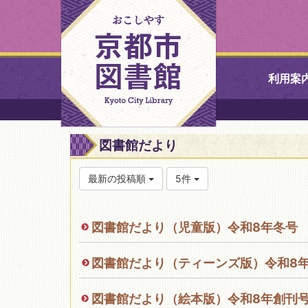
利用案
中央図書館
図書館だより
北図書館
最新の投稿順
5件
山科図書館
図書館だより（児童版）令和8年冬号
久世ふれあ
書館
図書館だより（ティーンズ版）令和8
醍醐図書館
図書館だより（絵本版）令和8年創刊