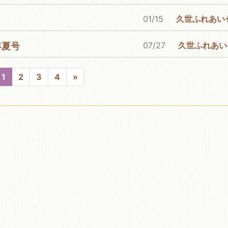
01/15
久世ふれあいセンター
07/27
久世ふれあいセンター図
年夏号
1
2
3
4
»