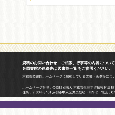
資料のお問い合わせ、ご相談、行事等の内容について
各図書館の連絡先は
図書館一覧
をご参照ください。
京都市図書館ホームページに掲載している文書・画像等につ
ホームページ管理：公益財団法人 京都市生涯学習振興財団 
住所：〒604-8401 京都市中京区聚楽廻松下町9-2 電話：075-