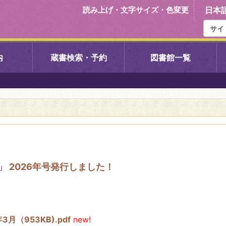
読み上げ・文字サイズ・色変更
日本
内
蔵書検索・予約
図書館一覧
右京中央図書館
伏見中央図
左京図書館
岩倉図書館
下京図書館
南図書館
s」 2026年号発行しました！
いセンター図
西京図書館
洛西図書館
久我のもり図書館
こどもみら
月（953KB).pdf
new!
書館