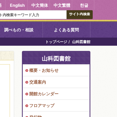
語
English
中文簡体
中文繁體
한글
調べもの・相談
よくある質問
トップページ
山科図書館
書館
醍醐中央図書館
山科図書館
東山図書館
概要・お知らせ
吉祥院図書館
交通案内
向島図書館
開館カレンダー
フロアマップ
い館子育て図
コミュニティプラザ深草
図書館