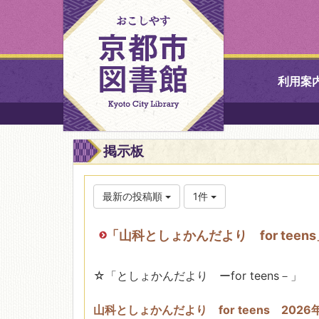
利用案
中央図書館
掲示板
北図書館
最新の投稿順
1件
山科図書館
「山科としょかんだより for teen
久世ふれあ
書館
☆「としょかんだより ーfor teens－」
醍醐図書館
山科としょかんだより for teens 2026年3