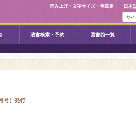
読み上げ・文字サイズ・色変更
日本
内
蔵書検索・予約
図書館一覧
右京中央図書館
伏見中央図
左京図書館
岩倉図書館
下京図書館
南図書館
月号）発行
いセンター図
西京図書館
洛西図書館
久我のもり図書館
こどもみら
書館