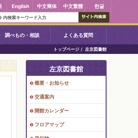
語
English
中文簡体
中文繁體
한글
調べもの・相談
よくある質問
トップページ
左京図書館
書館
醍醐中央図書館
左京図書館
東山図書館
概要・お知らせ
吉祥院図書館
交通案内
向島図書館
開館カレンダー
フロアマップ
い館子育て図
コミュニティプラザ深草
図書館