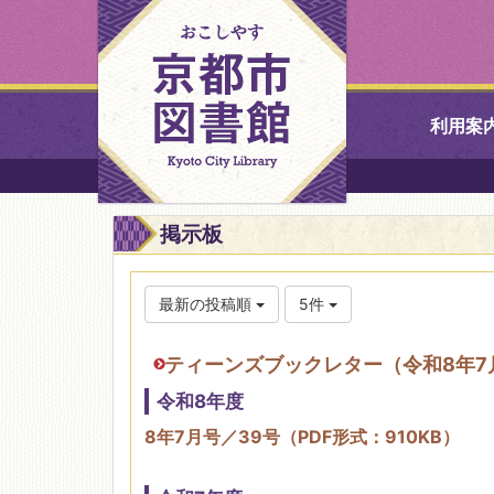
利用案
中央図書館
掲示板
北図書館
最新の投稿順
5件
山科図書館
ティーンズブックレター（令和8年7
久世ふれあ
令和8年度
書館
8年7月号／39号（PDF形式：910KB）
醍醐図書館