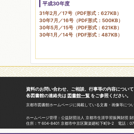
平成30年度
31年2月／17号（PDF形式：627KB）
30年7月／16号（PDF形式：500KB）
30年5月／15号（PDF形式：621KB）
30年1月／14号（PDF形式：487KB）
資料のお問い合わせ、ご相談、行事等の内容について
各図書館の連絡先は
図書館一覧
をご参照ください。
京都市図書館ホームページに掲載している文書・画像等につ
ホームページ管理：公益財団法人 京都市生涯学習振興財団 
住所：〒604-8401 京都市中京区聚楽廻松下町9-2 電話：075-