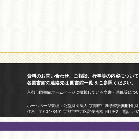
資料のお問い合わせ、ご相談、行事等の内容について
各図書館の連絡先は
図書館一覧
をご参照ください。
京都市図書館ホームページに掲載している文書・画像等につ
ホームページ管理：公益財団法人 京都市生涯学習振興財団 
住所：〒604-8401 京都市中京区聚楽廻松下町9-2 電話：075-