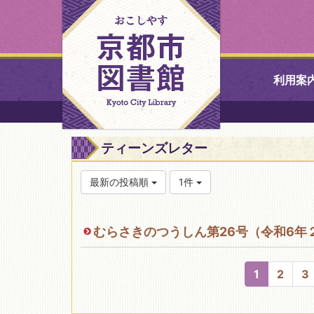
利用案
中央図書館
ティーンズレター
北図書館
最新の投稿順
1件
山科図書館
むらさきのつうしん第26号（令和6年
久世ふれあ
書館
1
2
3
醍醐図書館