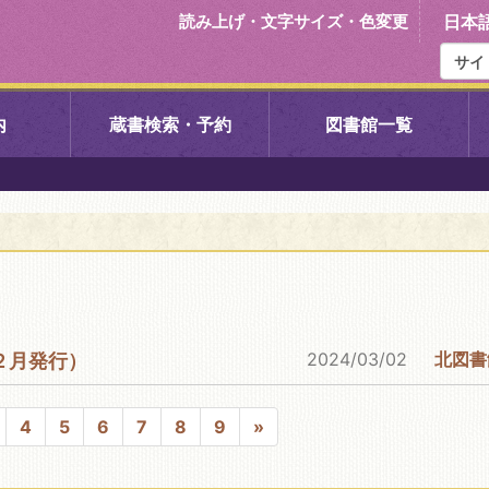
読み上げ・文字サイズ・色変更
日本
内
蔵書検索・予約
図書館一覧
右京中央図書館
伏見中央図
左京図書館
岩倉図書館
下京図書館
南図書館
2024/03/02
北図書
２月発行）
いセンター図
西京図書館
洛西図書館
4
5
6
7
8
9
»
久我のもり図書館
こどもみら
書館