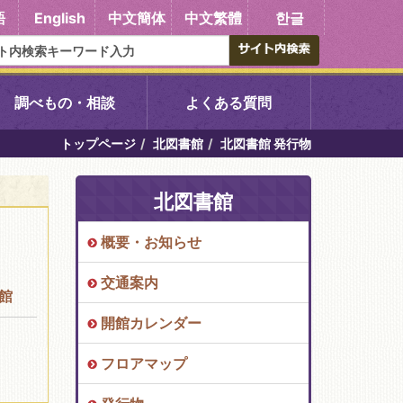
語
English
中文簡体
中文繁體
한글
調べもの・相談
よくある質問
トップページ
北図書館
北図書館 発行物
書館
醍醐中央図書館
北図書館
東山図書館
概要・お知らせ
吉祥院図書館
交通案内
館
向島図書館
開館カレンダー
フロアマップ
い館子育て図
コミュニティプラザ深草
図書館